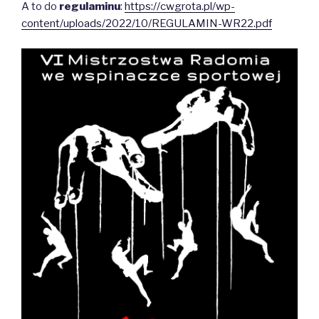
A to do
regulaminu
:
https://cwgrota.pl/wp-
content/uploads/2022/10/REGULAMIN-WR22.pdf