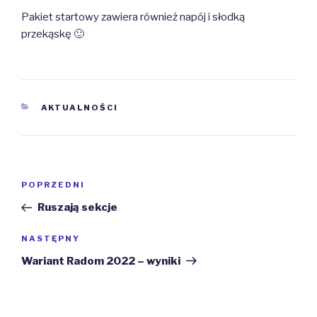
Pakiet startowy zawiera również napój i słodką
przekąskę 🙂
KATEGORIE
AKTUALNOŚCI
Nawigacja
Poprzedni
POPRZEDNI
wpisu
wpis
Ruszają sekcje
Następny
NASTĘPNY
wpis
Wariant Radom 2022 – wyniki