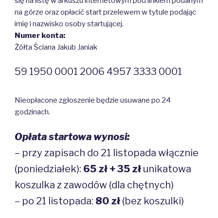
się na listę w arkuszu internetowym pod linkiem podanym
na górze oraz opłacić start przelewem w tytule podając
imię i nazwisko osoby startującej.
Numer konta:
Żółta Ściana Jakub Janiak
59 1950 0001 2006 4957 3333 0001
Nieopłacone zgłoszenie będzie usuwane po 24
godzinach.
Opłata startowa wynosi:
– przy zapisach do 21 listopada włącznie
(poniedziałek):
65 zł + 35 zł
unikatowa
koszulka z zawodów (dla chętnych)
– po 21 listopada:
80 zł
(bez koszulki)