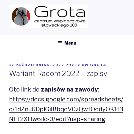
Przeskocz
do
treści
MY CMS
Ścianka Wspinaczkowa
Menu
OPUBLIKOWANE
17 PAŹDZIERNIKA, 2022
PRZEZ
CW GROTA
W
Wariant Radom 2022 – zapisy
Oto link do
zapisów na zawody
:
https://docs.google.com/spreadsheets/
d/1dZnu6DplGiI8bqqV0zQwfOodyOK1t3
NfT2XHw6ilc-0/edit?usp=sharing