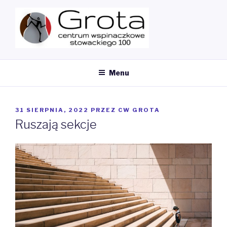
Przeskocz
do
treści
MY CMS
Ścianka Wspinaczkowa
Menu
OPUBLIKOWANE
31 SIERPNIA, 2022
PRZEZ
CW GROTA
W
Ruszają sekcje