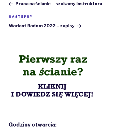
wpis
Praca na ścianie – szukamy instruktora
Następny
NASTĘPNY
wpis
Wariant Radom 2022 – zapisy
Godziny otwarcia: