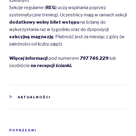
szkolnym.
Sekcje regularne (
REG
) uczą wspinania poprzez
systematyczne treningi. Uczestnicy mają w ramach sekcji
dodatkowy wolny bilet wstępu
na ścianę do
wykorzystania raz w tygodniu oraz do dyspozycji
sekcyjną magnezję
. Płatność jest za miesiąc z góry (w
zależności od liczby zajęć).
Więcej informacji
pod numerem
797 746 229
lub
osobiście
na recepcji ścianki.
KATEGORIE
AKTUALNOŚCI
Nawigacja
Poprzedni
POPRZEDNI
wpisu