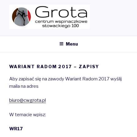
Przeskocz
do
treści
MY CMS
Ścianka Wspinaczkowa
Menu
WARIANT RADOM 2017 – ZAPISY
Aby zapisać się na zawody Wariant Radom 2017 wyślij
maila na adres
biuro@cwgrota.pl
W temacie wpisz:
WR17