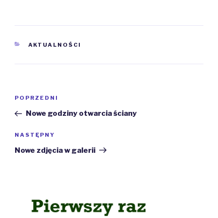
KATEGORIE
AKTUALNOŚCI
Nawigacja
Poprzedni
POPRZEDNI
wpisu
wpis
Nowe godziny otwarcia ściany
Następny
NASTĘPNY
wpis
Nowe zdjęcia w galerii