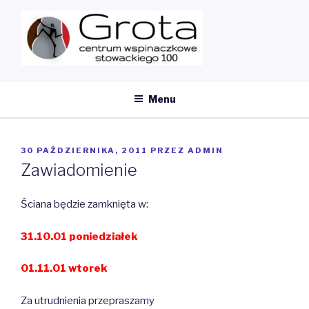
Przeskocz
do
treści
MY CMS
Ścianka Wspinaczkowa
Menu
OPUBLIKOWANE
30 PAŹDZIERNIKA, 2011
PRZEZ
ADMIN
W
Zawiadomienie
Ściana będzie zamknięta w:
31.10.01 poniedziałek
01.11.01 wtorek
Za utrudnienia przepraszamy