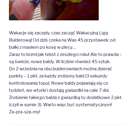
Wakacje się zaczęły, czas zacząć Wakacyjną Ligę
Bulderową! Od dziś czeka na Was 45 przystawek; od
bułki z masłem po kosę w plecy…
Zaraz to brzmi jak tekst z zeszłego roku! Ale to prawda –
są świeże, nowe baldy. W liczbie również 45 sztuk.
Do 2 września na obu bulderowniach można zbierać
punkty – 1 pkt. za każdy zrobiony bald (3 sekundy
kontrolowania topu). Nowe baldy pojawiają się co
tydzień, we wtorki i dostają gwiazdki na całe 7 dni.
Zrobienie takiego balda z gwiazdką to dodatkowe 2 pkt.
(czyli w sumie 3). Warto więc być systematycznym!
Za-pra-sza-my!