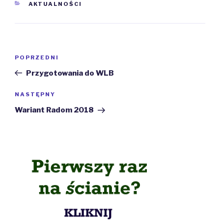
KATEGORIE
AKTUALNOŚCI
Nawigacja
Poprzedni
POPRZEDNI
wpisu
wpis
Przygotowania do WLB
Następny
NASTĘPNY
wpis
Wariant Radom 2018