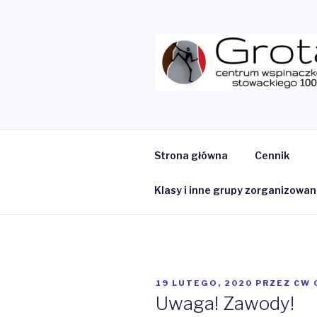
Przeskocz
do
treści
MY CMS
Ścianka Wspinaczkowa
Strona główna
Cennik
Klasy i inne grupy zorganizowa
OPUBLIKOWANE
19 LUTEGO, 2020
PRZEZ
CW 
W
Uwaga! Zawody!