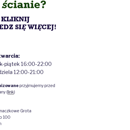
warcia:
ek-piątek 16:00-22:00
ziela 12:00-21:00
nizowane
przyjmujemy przed
ny (
link
)
naczkowe Grota
go 100
m