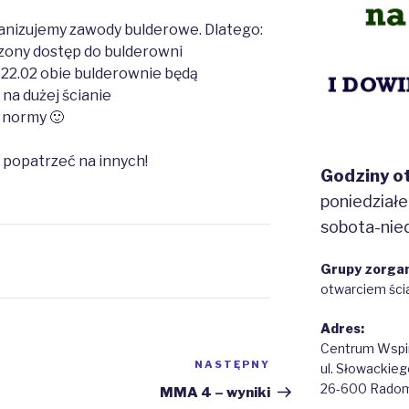
ganizujemy zawody bulderowe. Dlatego:
czony dostęp do bulderowni
-22.02 obie bulderownie będą
na dużej ścianie
 normy 🙂
e popatrzeć na innych!
Godziny ot
poniedział
sobota-nied
Grupy zorga
otwarciem ścia
Adres:
Centrum Wspi
NASTĘPNY
Następny
ul. Słowackie
wpis
26-600 Rado
MMA 4 – wyniki