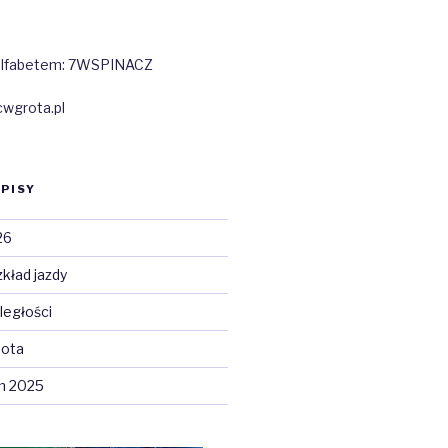
z alfabetem: 7WSPINACZ
wgrota.pl
PISY
26
kład jazdy
ległości
bota
m 2025