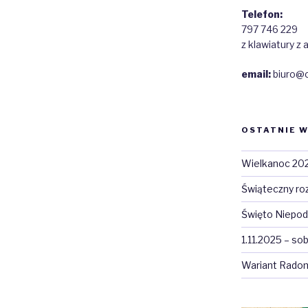
Telefon:
797 746 229
z klawiatury 
email:
biuro@c
OSTATNIE W
Wielkanoc 20
Świąteczny roz
Święto Niepod
1.11.2025 – so
Wariant Rado