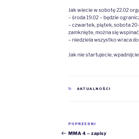
Jak wiecie w sobotę 22.02 or
– środa 19.02 – będzie ograni
– czwartek, piątek, sobota 20
zamknięte, można się wspinać 
– niedziela wszystko wraca do
Jak nie startujecie, wpadnijci
KATEGORIE
AKTUALNOŚCI
Nawigacja
Poprzedni
POPRZEDNI
wpisu
wpis
MMA 4 – zapisy