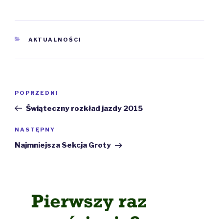
KATEGORIE
AKTUALNOŚCI
Nawigacja
Poprzedni
POPRZEDNI
wpisu
wpis
Świąteczny rozkład jazdy 2015
Następny
NASTĘPNY
wpis
Najmniejsza Sekcja Groty