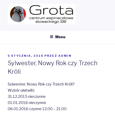
Przeskocz
do
treści
MY CMS
Ścianka Wspinaczkowa
Menu
OPUBLIKOWANE
5 STYCZNIA, 2016
PRZEZ
ADMIN
W
Sylwester, Nowy Rok czy Trzech
Króli
Sylwester, Nowy Rok czy Trzech Króli?
Wybór ułatwili:)
31.12.2015 nieczynne
01.01.2016 nieczynne
06.01.2016 czynne 12.00 – 21.00.