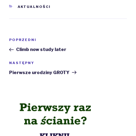
KATEGORIE
AKTUALNOŚCI
Nawigacja
Poprzedni
POPRZEDNI
wpisu
wpis
Climb now study later
Następny
NASTĘPNY
wpis
Pierwsze urodziny GROTY