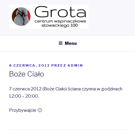
Przeskocz
do
treści
MY CMS
Ścianka Wspinaczkowa
Menu
OPUBLIKOWANE
6 CZERWCA, 2012
PRZEZ
ADMIN
W
Boże Ciało
7 czerwca 2012 (Boże Ciało) ściana czynna w godzinach
12:00 – 20:00.
Przybywajcie 🙂