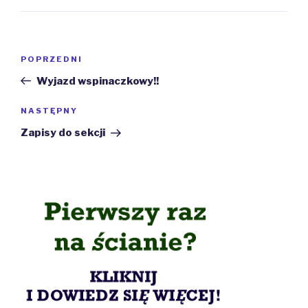
Nawigacja
Poprzedni
POPRZEDNI
wpisu
wpis
Wyjazd wspinaczkowy!!
Następny
NASTĘPNY
wpis
Zapisy do sekcji