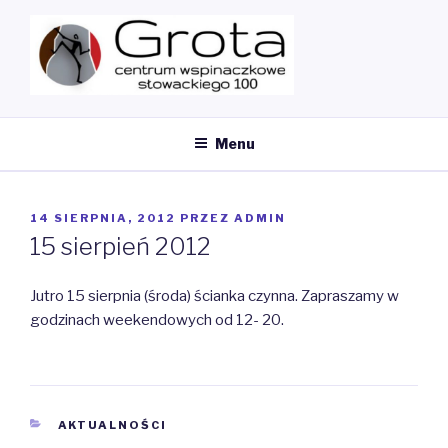
Przeskocz
do
treści
MY CMS
Ścianka Wspinaczkowa
Menu
OPUBLIKOWANE
14 SIERPNIA, 2012
PRZEZ
ADMIN
W
15 sierpień 2012
Jutro 15 sierpnia (środa) ścianka czynna. Zapraszamy w
godzinach weekendowych od 12- 20.
KATEGORIE
AKTUALNOŚCI