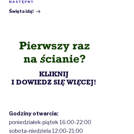
Następny
NASTĘPNY
wpis
Święta idą!
Godziny otwarcia:
poniedziałek-piątek 16:00-22:00
sobota-niedziela 12:00-21:00