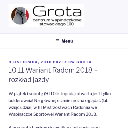
Przeskocz
do
treści
MY CMS
Ścianka Wspinaczkowa
Menu
OPUBLIKOWANE
9 LISTOPADA, 2018
PRZEZ
CW GROTA
W
10.11 Wariant Radom 2018 –
rozkład jazdy
W piątek i sobotę (9 i 10 listopada) otwarta jest tylko
bulderownia! Na głównej ścianie można oglądać (lub
wziąć udział) w III Mistrzostwach Radomia we
Wspinaczce Sportowej Wariant Radom 2018.
A w sobotę bawimy się według następującego