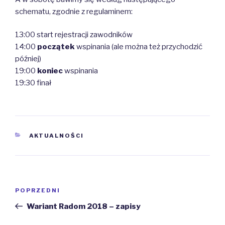
schematu, zgodnie z regulaminem:
13:00 start rejestracji zawodników
14:00
początek
wspinania (ale można też przychodzić
później)
19:00
koniec
wspinania
19:30 finał
KATEGORIE
AKTUALNOŚCI
Nawigacja
Poprzedni
POPRZEDNI
wpisu
wpis
Wariant Radom 2018 – zapisy