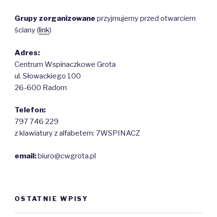
Grupy zorganizowane
przyjmujemy przed otwarciem
ściany (
link
)
Adres:
Centrum Wspinaczkowe Grota
ul. Słowackiego 100
26-600 Radom
Telefon:
797 746 229
z klawiatury z alfabetem: 7WSPINACZ
email:
biuro@cwgrota.pl
OSTATNIE WPISY